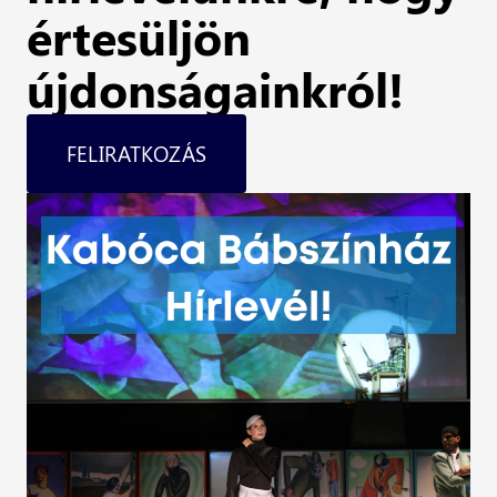
értesüljön
újdonságainkról!
FELIRATKOZÁS