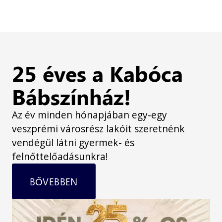
25 éves a Kabóca
Bábszínház!
Az év minden hónapjában egy-egy
veszprémi városrész lakóit szeretnénk
vendégül látni gyermek- és
felnőttelőadásunkra!
BŐVEBBEN