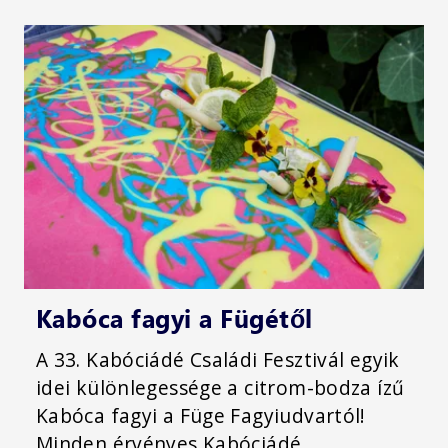
Kabóca fagyi a Fügétől
A 33. Kabóciádé Családi Fesztivál egyik
idei különlegessége a citrom-bodza ízű
Kabóca fagyi a Füge Fagyiudvartól!
Minden érvényes Kabóciádé