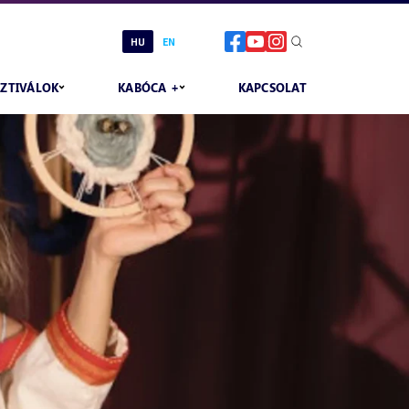
HU
EN
SZTIVÁLOK
KABÓCA +
KAPCSOLAT