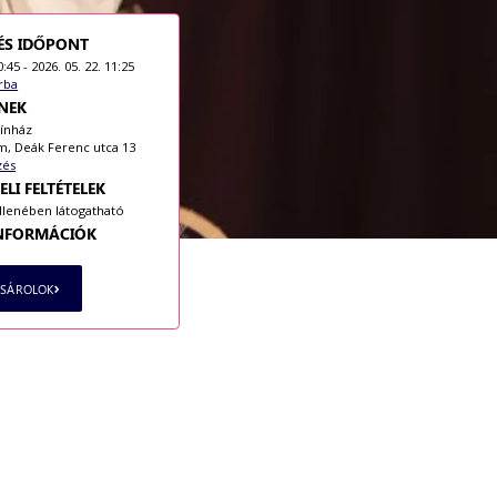
ÉS IDŐPONT
0:45 - 2026. 05. 22. 11:25
rba
NEK
ínház
m, Deák Ferenc utca 13
zés
ELI FELTÉTELEK
ellenében látogatható
INFORMÁCIÓK
ÁSÁROLOK