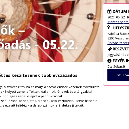
DÁTUM 
2026. 05. 22. 1
Mentés naptá
ők –
HELYSZÍ
Kabóca Bábsz
adás - 05.22.
8200 Veszpré
Útvonalterve
RÉSZVÉT
Jegyvásárlás 
EGYÉB 
Családbarát
zőttes készítésének több évszázados
JEGYET V
ága, a szövés ritmusa és maga a szövő ember kezének mozdulatai
gek helyett zenei effektek, dallamok, énekek és a tárgyakkal
különleges zenei világot a produkciónak.
ze a lezáró közös játék, a produkció eszközeit, illetve hasonló
, s ezalatt felidézik a darab számukra érdekes játékait.