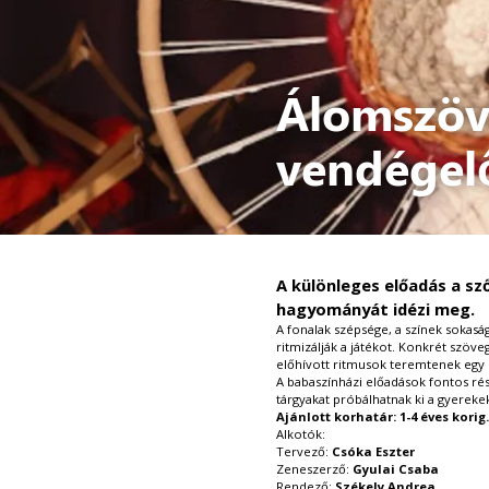
Álomszöv
vendégelő
A különleges előadás a s
hagyományát idézi meg.
A fonalak szépsége, a színek sokas
ritmizálják a játékot. Konkrét szöve
előhívott ritmusok teremtenek egy 
A babaszínházi előadások fontos rés
tárgyakat próbálhatnak ki a gyerekek
Ajánlott korhatár: 1-4 éves korig.
Alkotók:
Tervező:
Csóka Eszter
Zeneszerző:
Gyulai Csaba
Rendező:
Székely Andrea