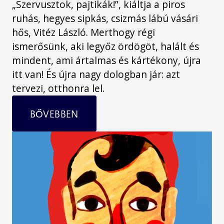
„Szervusztok, pajtikák!”, kiáltja a piros
ruhás, hegyes sipkás, csizmás lábú vásári
hős, Vitéz László. Merthogy régi
ismerősünk, aki legyőz ördögöt, halált és
mindent, ami ártalmas és kártékony, újra
itt van! És újra nagy dologban jár: azt
tervezi, otthonra lel.
BŐVEBBEN