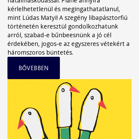
hatalmaskodással. Pláne annyira
kérlelhetetlenül és megingathatatlanul,
mint Lúdas Matyi! A szegény libapásztorfiú
történetén keresztül gondolkozhatunk
arról, szabad-e bűnbeesnünk a jó cél
érdekében, jogos-e az egyszeres vétekért a
háromszoros büntetés.
BŐVEBBEN