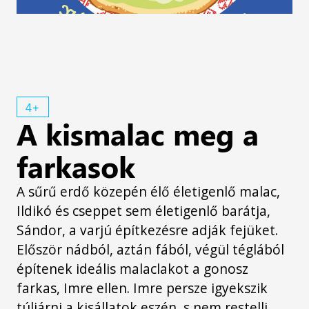
4+
A kismalac meg a
farkasok
A sűrű erdő közepén élő életigenlő malac,
Ildikó és cseppet sem életigenlő barátja,
Sándor, a varjú építkezésre adják fejüket.
Először nádból, aztán fából, végül téglából
építenek ideális malaclakot a gonosz
farkas, Imre ellen. Imre persze igyekszik
túljárni a kisállatok eszén, s nem restelli