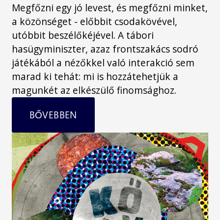
Megfőzni egy jó levest, és megfőzni minket,
a közönséget - előbbit csodakövével,
utóbbit beszélőkéjével. A tábori
hasügyminiszter, azaz frontszakács sodró
játékából a nézőkkel való interakció sem
marad ki tehát: mi is hozzátehetjük a
magunkét az elkészülő finomsághoz.
BŐVEBBEN