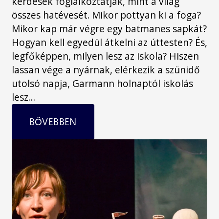
kérdések foglalkoztatják, mint a világ
összes hatévesét. Mikor pottyan ki a foga?
Mikor kap már végre egy batmanes sapkát?
Hogyan kell egyedül átkelni az úttesten? És,
legfőképpen, milyen lesz az iskola? Hiszen
lassan vége a nyárnak, elérkezik a szünidő
utolsó napja, Garmann holnaptól iskolás
lesz…
BŐVEBBEN