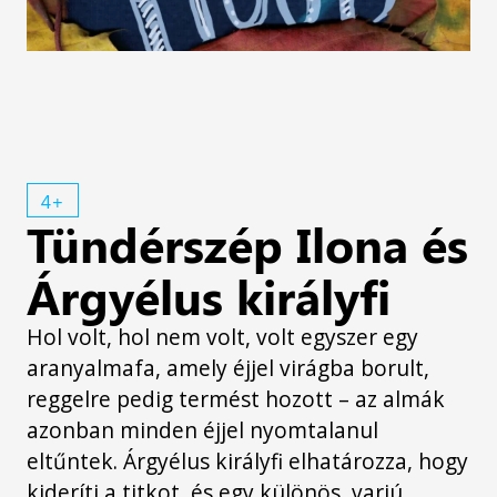
4+
Tündérszép Ilona és
Árgyélus királyfi
Hol volt, hol nem volt, volt egyszer egy
aranyalmafa, amely éjjel virágba borult,
reggelre pedig termést hozott – az almák
azonban minden éjjel nyomtalanul
eltűntek. Árgyélus királyfi elhatározza, hogy
kideríti a titkot, és egy különös, varjú