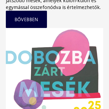
játszódó mesék, amelyek külön-külön és
egymással összefonódva is értelmezhetők.
BŐVEBBEN