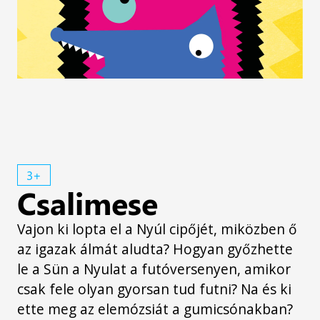
3+
Csalimese
Vajon ki lopta el a Nyúl cipőjét, miközben ő
az igazak álmát aludta? Hogyan győzhette
le a Sün a Nyulat a futóversenyen, amikor
csak fele olyan gyorsan tud futni? Na és ki
ette meg az elemózsiát a gumicsónakban?