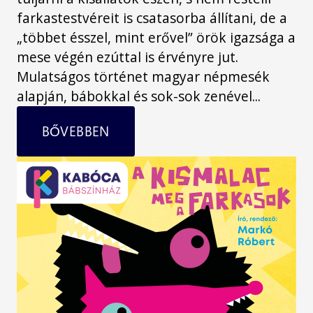
farkastestvéreit is csatasorba állítani, de a
„többet ésszel, mint erővel” örök igazsága a
mese végén ezúttal is érvényre jut.
Mulatságos történet magyar népmesék
alapján, bábokkal és sok-sok zenével...
BŐVEBBEN