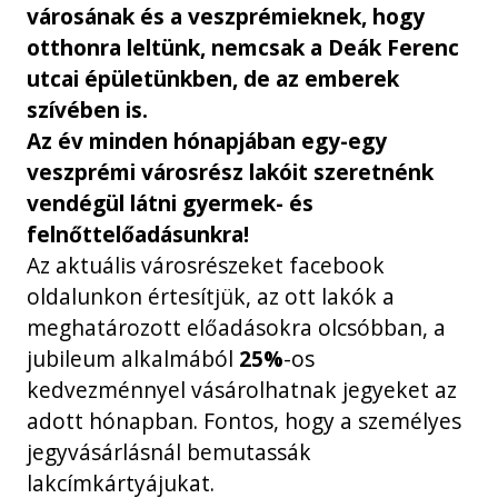
városának és a veszprémieknek, hogy
otthonra leltünk, nemcsak a Deák Ferenc
utcai épületünkben, de az emberek
szívében is.
Az év minden hónapjában egy-egy
veszprémi városrész lakóit szeretnénk
vendégül látni gyermek- és
felnőttelőadásunkra!
Az aktuális városrészeket facebook
oldalunkon értesítjük, az ott lakók a
meghatározott előadásokra olcsóbban, a
jubileum alkalmából
25%
-os
kedvezménnyel vásárolhatnak jegyeket az
adott hónapban. Fontos, hogy a személyes
jegyvásárlásnál bemutassák
lakcímkártyájukat.