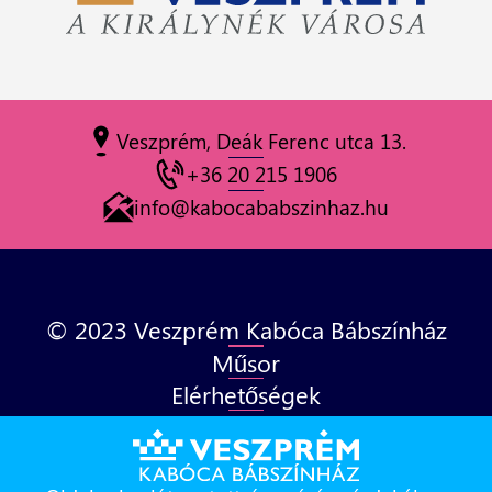
Veszprém, Deák Ferenc utca 13.
+36 20 215 1906
info@kabocababszinhaz.hu
© 2023 Veszprém Kabóca Bábszínház
Műsor
Elérhetőségek
Adatvédelem
Hírlevél feliratkozás
Közérdekű adatok