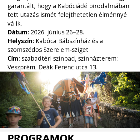
garantált, hogy a Kabóciádé birodalmában
tett utazás ismét felejthetetlen élménnyé
válik.
Dátum:
2026. június 26–28.
Helyszín:
Kabóca Bábszínház és a
szomszédos Szerelem-sziget
Cím:
szabadtéri színpad, színházterem:
Veszprém, Deák Ferenc utca 13.
PROGRAMOK