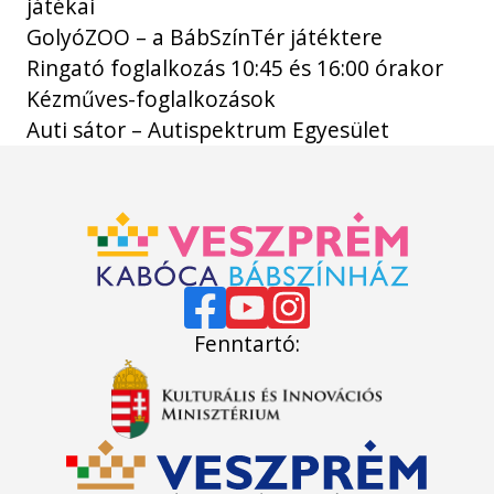
játékai
GolyóZOO – a BábSzínTér játéktere
Ringató foglalkozás 10:45 és 16:00 órakor
Kézműves-foglalkozások
Auti sátor – Autispektrum Egyesület
Fenntartó: