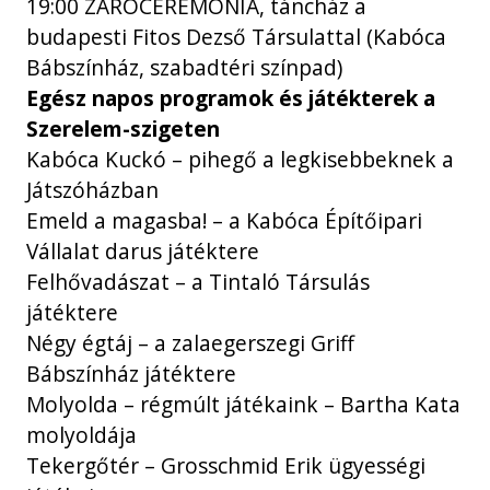
19:00 ZÁRÓCEREMÓNIA, táncház a
budapesti Fitos Dezső Társulattal (Kabóca
Bábszínház, szabadtéri színpad)
Egész napos programok és játékterek a
Szerelem-szigeten
Kabóca Kuckó – pihegő a legkisebbeknek a
Játszóházban
Emeld a magasba! – a Kabóca Építőipari
Vállalat darus játéktere
Felhővadászat – a Tintaló Társulás
játéktere
Négy égtáj – a zalaegerszegi Griff
Bábszínház játéktere
Molyolda – régmúlt játékaink – Bartha Kata
molyoldája
Tekergőtér – Grosschmid Erik ügyességi