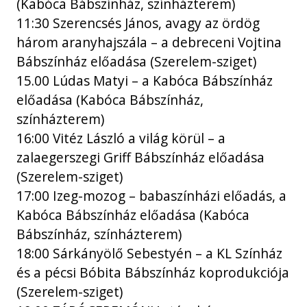
(Kabóca Bábszínház, színházterem)
11:30 Szerencsés János, avagy az ördög
három aranyhajszála – a debreceni Vojtina
Bábszínház előadása (Szerelem-sziget)
15.00 Lúdas Matyi – a Kabóca Bábszínház
előadása (Kabóca Bábszínház,
színházterem)
16:00 Vitéz László a világ körül – a
zalaegerszegi Griff Bábszínház előadása
(Szerelem-sziget)
17:00 Izeg-mozog – babaszínházi előadás, a
Kabóca Bábszínház előadása (Kabóca
Bábszínház, színházterem)
18:00 Sárkányölő Sebestyén – a KL Színház
és a pécsi Bóbita Bábszínház koprodukciója
(Szerelem-sziget)