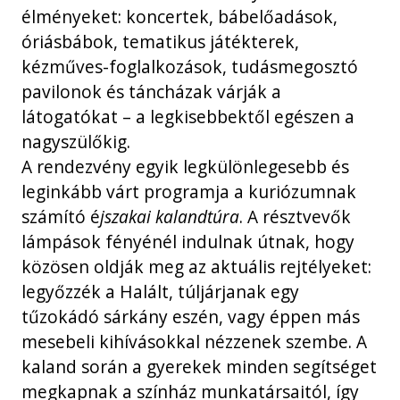
élményeket: koncertek, bábelőadások,
óriásbábok, tematikus játékterek,
kézműves-foglalkozások, tudásmegosztó
pavilonok és táncházak várják a
látogatókat – a legkisebbektől egészen a
nagyszülőkig.
A rendezvény egyik legkülönlegesebb és
leginkább várt programja a kuriózumnak
számító é
jszakai kalandtúra
. A résztvevők
lámpások fényénél indulnak útnak, hogy
közösen oldják meg az aktuális rejtélyeket:
legyőzzék a Halált, túljárjanak egy
tűzokádó sárkány eszén, vagy éppen más
mesebeli kihívásokkal nézzenek szembe. A
kaland során a gyerekek minden segítséget
megkapnak a színház munkatársaitól, így