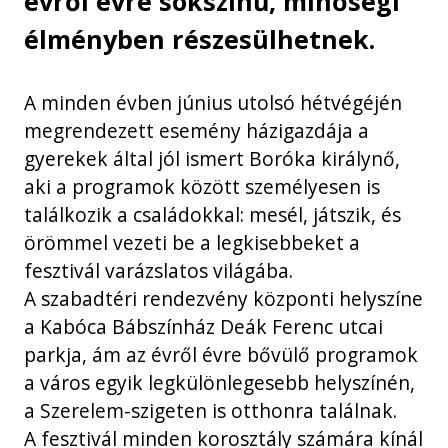
évről évre sokszínű, minőségi
élményben részesülhetnek.
A minden évben június utolsó hétvégéjén
megrendezett esemény házigazdája a
gyerekek által jól ismert Boróka királynő,
aki a programok között személyesen is
találkozik a családokkal: mesél, játszik, és
örömmel vezeti be a legkisebbeket a
fesztivál varázslatos világába.
A szabadtéri rendezvény központi helyszíne
a Kabóca Bábszínház Deák Ferenc utcai
parkja, ám az évről évre bővülő programok
a város egyik legkülönlegesebb helyszínén,
a Szerelem-szigeten is otthonra találnak.
A fesztivál minden korosztály számára kínál