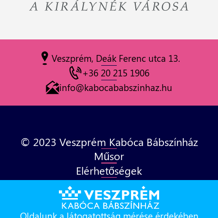
Veszprém, Deák Ferenc utca 13.
+36 20 215 1906
info@kabocababszinhaz.hu
© 2023 Veszprém Kabóca Bábszínház
Műsor
Elérhetőségek
Adatvédelem
Hírlevél feliratkozás
Közérdekű adatok
Oldalunk a látogatottság mérése érdekében