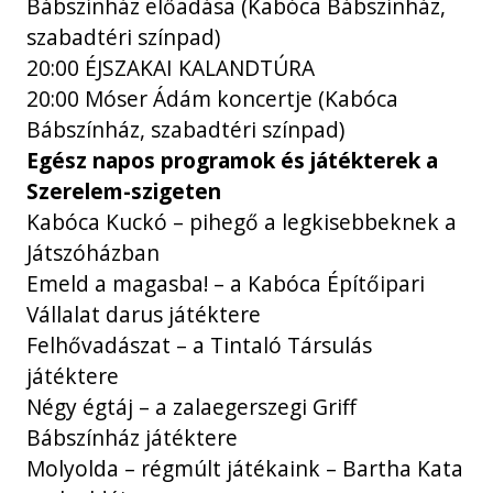
Bábszínház előadása (Kabóca Bábszínház,
szabadtéri színpad)
20:00 ÉJSZAKAI KALANDTÚRA
20:00 Móser Ádám koncertje (Kabóca
Bábszínház, szabadtéri színpad)
Egész napos programok és játékterek a
Szerelem-szigeten
Kabóca Kuckó – pihegő a legkisebbeknek a
Játszóházban
Emeld a magasba! – a Kabóca Építőipari
Vállalat darus játéktere
Felhővadászat – a Tintaló Társulás
játéktere
Négy égtáj – a zalaegerszegi Griff
Bábszínház játéktere
Molyolda – régmúlt játékaink – Bartha Kata