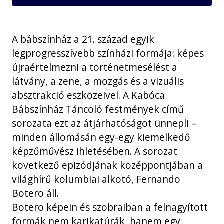
A bábszínház a 21. század egyik
legprogresszívebb színházi formája: képes
újraértelmezni a történetmesélést a
látvány, a zene, a mozgás és a vizuális
absztrakció eszközeivel. A Kabóca
Bábszínház Táncoló festmények című
sorozata ezt az átjárhatóságot ünnepli –
minden állomásán egy-egy kiemelkedő
képzőművész ihletésében. A sorozat
következő epizódjának középpontjában a
világhírű kolumbiai alkotó, Fernando
Botero áll.
Botero képein és szobraiban a felnagyított
formák nem karikatúrák, hanem egy