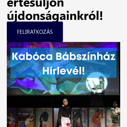
értesüljön
újdonságainkról!
FELIRATKOZÁS