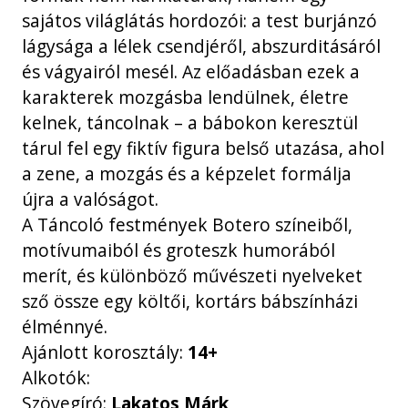
sajátos világlátás hordozói: a test burjánzó
lágysága a lélek csendjéről, abszurditásáról
és vágyairól mesél. Az előadásban ezek a
karakterek mozgásba lendülnek, életre
kelnek, táncolnak – a bábokon keresztül
tárul fel egy fiktív figura belső utazása, ahol
a zene, a mozgás és a képzelet formálja
újra a valóságot.
A Táncoló festmények Botero színeiből,
motívumaiból és groteszk humorából
merít, és különböző művészeti nyelveket
sző össze egy költői, kortárs bábszínházi
élménnyé.
Ajánlott korosztály:
14+
Alkotók:
Szövegíró:
Lakatos Márk