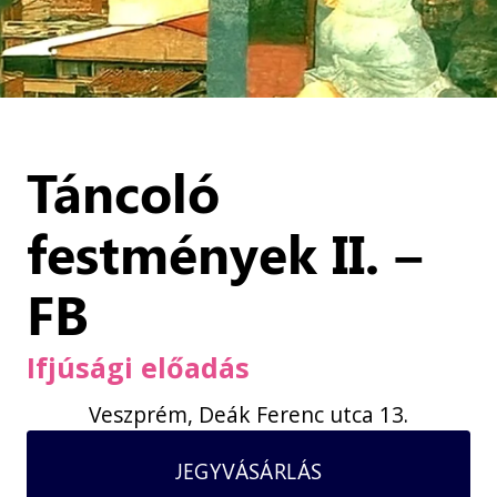
Táncoló
festmények II. –
FB
Ifjúsági előadás
Veszprém, Deák Ferenc utca 13.
JEGYVÁSÁRLÁS