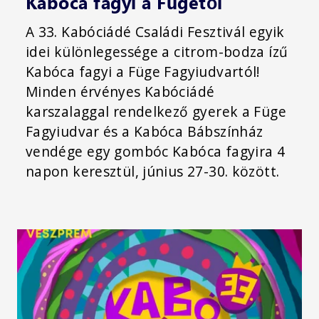
Kabóca fagyi a Fügétől
A 33. Kabóciádé Családi Fesztivál egyik
idei különlegessége a citrom-bodza ízű
Kabóca fagyi a Füge Fagyiudvartól!
Minden érvényes Kabóciádé
karszalaggal rendelkező gyerek a Füge
Fagyiudvar és a Kabóca Bábszínház
vendége egy gombóc Kabóca fagyira 4
napon keresztül, június 27-30. között.