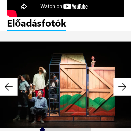
Előadásfotók
Előző
Köve