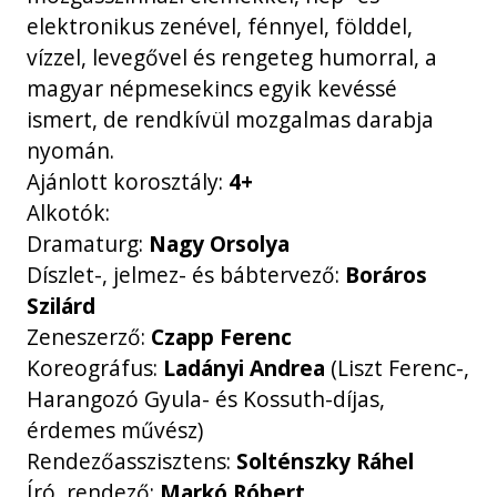
elektronikus zenével, fénnyel, földdel,
vízzel, levegővel és rengeteg humorral, a
magyar népmesekincs egyik kevéssé
ismert, de rendkívül mozgalmas darabja
nyomán.
Ajánlott korosztály:
4+
Alkotók:
Dramaturg:
Nagy Orsolya
Díszlet-, jelmez- és bábtervező:
Boráros
Szilárd
Zeneszerző:
Czapp Ferenc
Koreográfus:
Ladányi Andrea
(Liszt Ferenc-,
Harangozó Gyula- és Kossuth-díjas,
érdemes művész)
Rendezőasszisztens:
Solténszky Ráhel
Író, rendező:
Markó Róbert