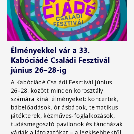
Élményekkel vár a 33.
Kabóciádé Családi Fesztivál
június 26–28-ig
A Kabóciádé Családi Fesztivál június
26–28. között minden korosztály
számára kínál élményeket: koncertek,
bábelőadások, óriásbábok, tematikus
játékterek, kézműves-foglalkozások,
tudásmegosztó pavilonok és táncházak
várják a látogatókat – a legkisebbektől