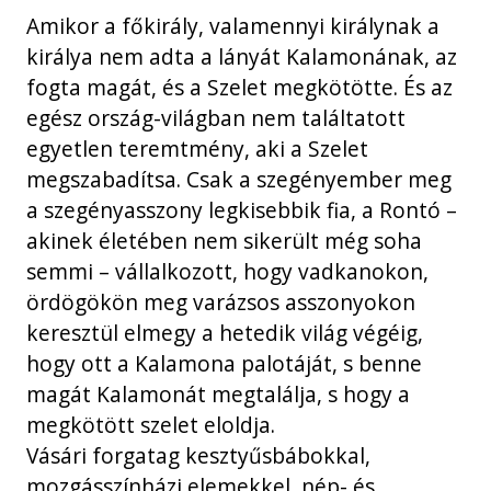
Amikor a főkirály, valamennyi királynak a
királya nem adta a lányát Kalamonának, az
fogta magát, és a Szelet megkötötte. És az
egész ország-világban nem találtatott
egyetlen teremtmény, aki a Szelet
megszabadítsa. Csak a szegényember meg
a szegényasszony legkisebbik fia, a Rontó –
akinek életében nem sikerült még soha
semmi – vállalkozott, hogy vadkanokon,
ördögökön meg varázsos asszonyokon
keresztül elmegy a hetedik világ végéig,
hogy ott a Kalamona palotáját, s benne
magát Kalamonát megtalálja, s hogy a
megkötött szelet eloldja.
Vásári forgatag kesztyűsbábokkal,
mozgásszínházi elemekkel, nép- és